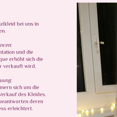
utkleid bei uns in
en.
ancen
:
ntation und die
ue erhöht sich die
r verkauft wird.
euung
:
mern sich um die
erkauf des Kleides.
 beantworten deren
s erleichtert.