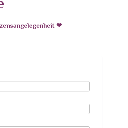
e
rzensangelegenheit ❤