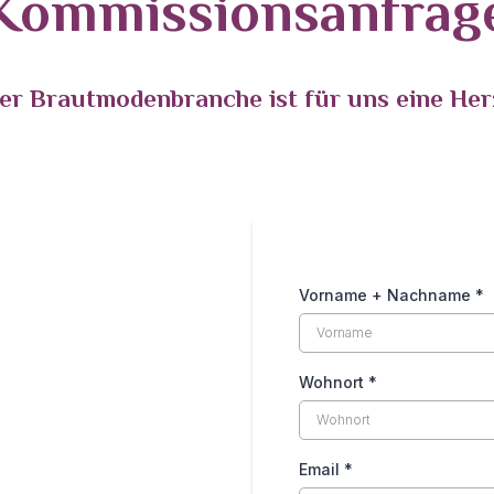
Kommissionsanfrag
 der Brautmodenbranche ist für uns eine He
Vorname + Nachname
*
Wohnort
*
Email
*