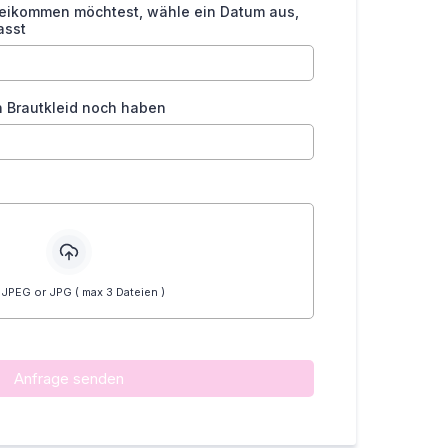
eikommen möchtest, wähle ein Datum aus,
asst
n Brautkleid noch haben
 JPEG or JPG ( max 3 Dateien )
Anfrage senden